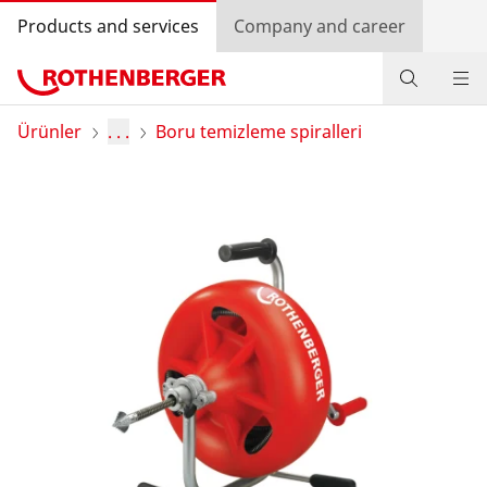
Products and services
Company and career
Ürünler
Ürünler
. . .
Boru temizleme spiralleri
Servis ve Bakım
Eğitim kursları
Log in
Ülke seçimi
Company and career