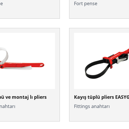
se
Fort pense
ü ve montaj lı pliers
Kayış tüplü pliers EASY
anahtarı
Fittings anahtarı