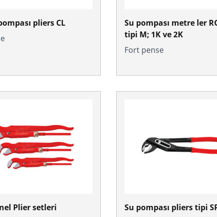
pompası pliers CL
Su pompası metre ler 
tipi M; 1K ve 2K
se
Fort pense
el Plier setleri
Su pompası pliers tipi S