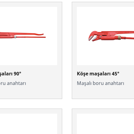
aları 90°
Köşe maşaları 45°
oru anahtarı
Maşalı boru anahtarı