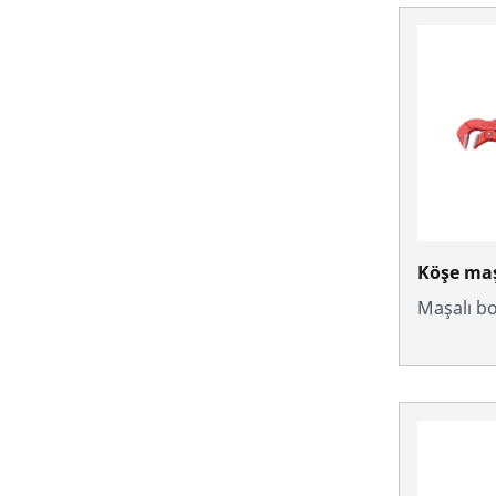
Köşe maş
Maşalı b