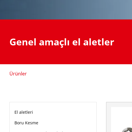
Genel amaçlı el aletler
Ürünler
El aletleri
Boru Kesme