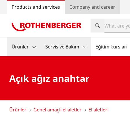
Products and services
Company and career
Ürünler
Servis ve Bakım
Eğitim kursları
Açık ağız anahtar
Ürünler
Genel amaçlı el aletler
El aletleri