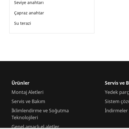
Seviye anahtarı
Çapraz anahtar
Su terazi
Ürünler
Servis ve 
Montaj Aletleri
Yedek parç
Servis ve Bakım
Sistem çöz
İklimlendirme ve Soğutma
İndirmeler
Teknolojileri
Genel amaçlı el aletler