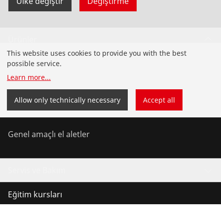
Ülke değiştir
Değiştirme
Ürünler
This website uses cookies to provide you with the best
Montaj Aletleri
possible service.
Learn more
...
Servis ve Bakım
Allow only technically necessary
Accept all
İklimlendirme ve Soğutma Teknolojileri
Genel amaçlı el aletler
Servis ve Bakım
Eğitim kursları