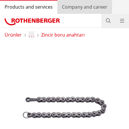
Products and services
Company and career
Ürünler
Ürünler
. . .
Zincir boru anahtarı
Servis ve Bakım
Eğitim kursları
Log in
Ülke seçimi
Company and career